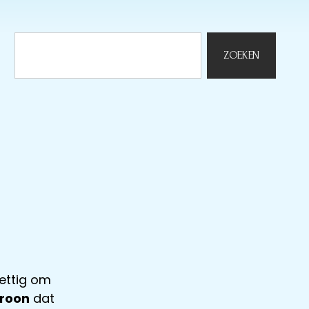
ZOEKEN
rettig om
troon
dat