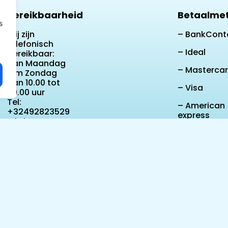
Bereikbaarheid
Betaalme
s
Wij zijn
– BankCont
telefonisch
– Ideal
bereikbaar:
Van Maandag
– Masterca
t/m Zondag
Van 10.00 tot
– Visa
20.00 uur
Tel:
– American
+32492823529
express
Of via
WhatsApp
– Google Pa
Apple Pay
– Klarna