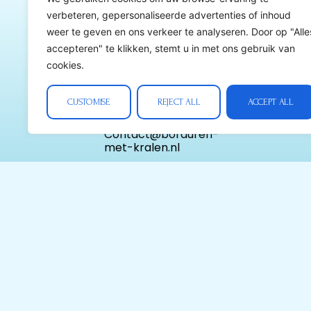
verbeteren, gepersonaliseerde advertenties of inhoud
Contactgegevens
weer te geven en ons verkeer te analyseren. Door op "Alle
borduren-met-
accepteren" te klikken, stemt u in met ons gebruik van
kralen.nl
cookies.
Ondernemers nr:
1007.647.876 BTW
nr: BE 1007.647.876
CUSTOMISE
REJECT ALL
ACCEPT ALL
Tel:
+32(0)492823529
Contact@borduren-
met-kralen.nl
Postadres:
Gilseinde 116 2380
Ravels Belgie
Alle prijzen zijn
incl. 21% BTW en
onder voorbehoud
van typfouten
© OlaBeadsArt