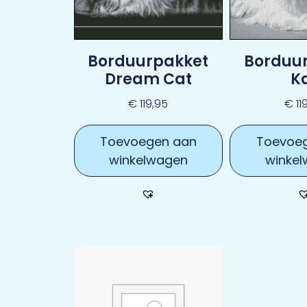
Borduurpakket
Borduu
Dream Cat
K
€
119,95
€
11
Toevoegen aan
Toevoe
winkelwagen
winke