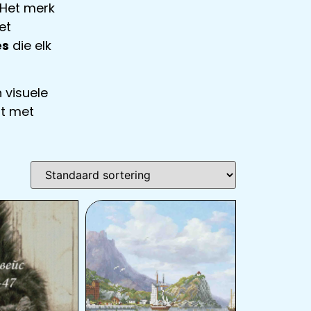
. Het merk
et
es
die elk
 visuele
st met