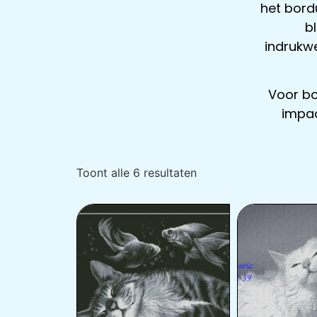
het bordu
bl
indrukw
Voor bo
impac
Toont alle 6 resultaten