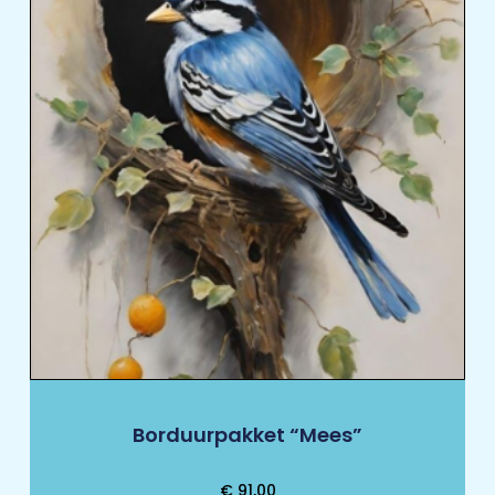
Borduurpakket “Mees”
€
91,00