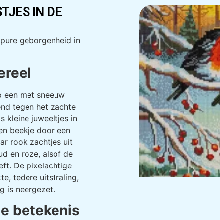
JES IN DE
 pure geborgenheid in
ereel
op een met sneeuw
end tegen het zachte
s kleine juweeltjes in
een beekje door een
ar rook zachtjes uit
ud en roze, alsof de
eft. De pixelachtige
, tedere uitstraling,
g is neergezet.
e betekenis