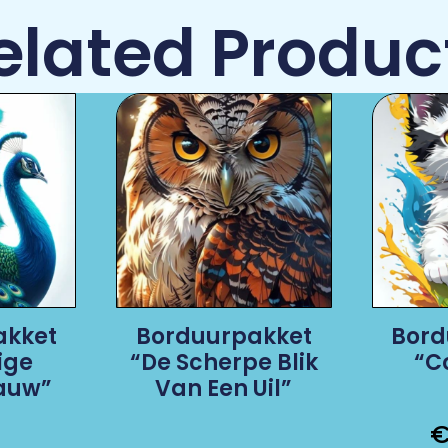
elated Produc
akket
Borduurpakket
Bord
ige
“De Scherpe Blik
“C
auw”
Van Een Uil”