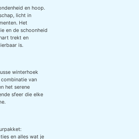
ondenheid en hoop.
hap, licht in
menten. Het
ctie en de schoonheid
hart trekt en
ierbaar is.
nusse winterhoek
 combinatie van
n het serene
nde sfeer die elke
me.
urpakket:
ties en alles wat je