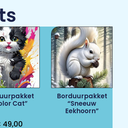
ts
uurpakket
Borduurpakket
olor Cat”
“Sneeuw
Eekhoorn”
€
49,00