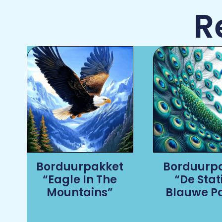
R
Borduurpakket
Borduurp
“Eagle In The
“De Stat
Mountains”
Blauwe P