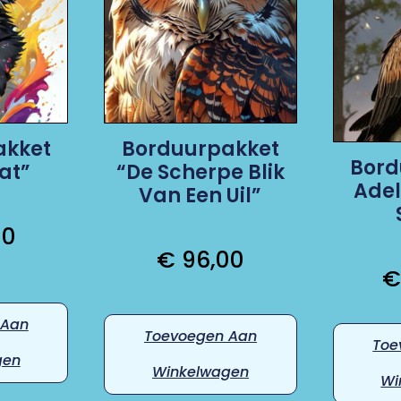
akket
Borduurpakket
Bord
at”
“De Scherpe Blik
Adel
Van Een Uil”
00
€
96,00
 Aan
Toevoegen Aan
Toe
gen
Winkelwagen
Wi