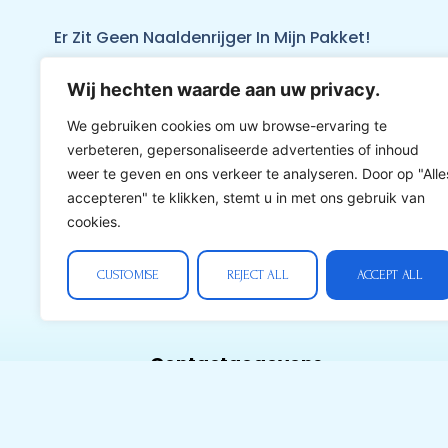
Er Zit Geen Naaldenrijger In Mijn Pakket!
Wij hechten waarde aan uw privacy.
Ik Kan Niets Vinden Wat Me Aanspreekt Tussen 
We gebruiken cookies om uw browse-ervaring te
verbeteren, gepersonaliseerde advertenties of inhoud
weer te geven en ons verkeer te analyseren. Door op "Alle
accepteren" te klikken, stemt u in met ons gebruik van
cookies.
CUSTOMISE
REJECT ALL
ACCEPT ALL
Contactgegevens
borduren-met-
kralen.nl
Ondernemers nr: