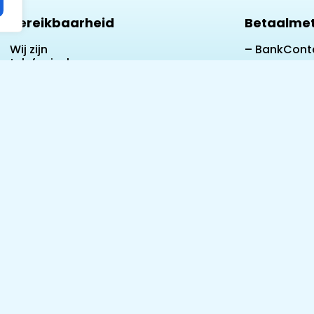
Bereikbaarheid
Betaalme
Wij zijn
– BankCont
telefonisch
– Ideal
bereikbaar:
Van Maandag
– Masterca
t/m Zondag
Van 10.00 tot
– Visa
20.00 uur
Tel:
– American
+32492823529
express
Of via
WhatsApp
– Google Pa
Apple Pay
– Klarna