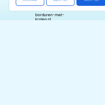
Contactgegevens
borduren-met-
kralen.nl
Ondernemers nr:
1007.647.876 BTW
nr: BE 1007.647.876
Tel:
+32(0)492823529
Contact@borduren-
met-kralen.nl
Postadres:
Gilseinde 116 2380
Ravels Belgie
Alle prijzen zijn
incl. 21% BTW en
onder voorbehoud
van typfouten
© OlaBeadsArt