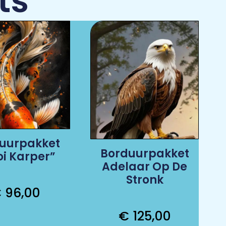
ts
uurpakket
Borduurpakket
oi Karper”
Adelaar Op De
Stronk
€
96,00
€
125,00