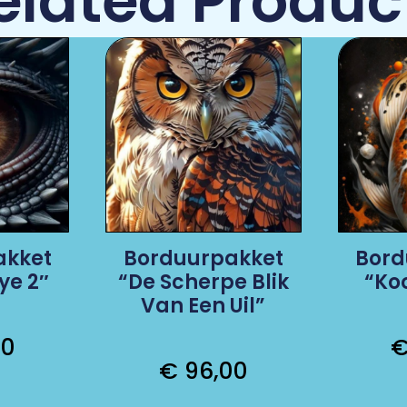
elated Produc
akket
Borduurpakket
Bord
ye 2″
“De Scherpe Blik
“Ko
Van Een Uil”
00
€
96,00