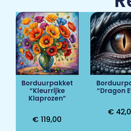
R
Borduurpakket
Borduurp
“Kleurrijke
“Dragon E
Klaprozen”
€
42,
€
119,00