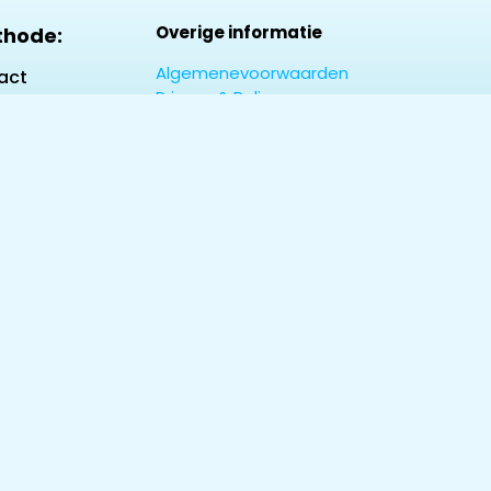
Overige informatie
thode:
Algemenevoorwaarden
act
Privacy & Policy
Contact
Over Ons
rd
y /