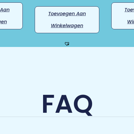
 Aan
Toe
Toevoegen Aan
gen
Wi
Winkelwagen
FAQ