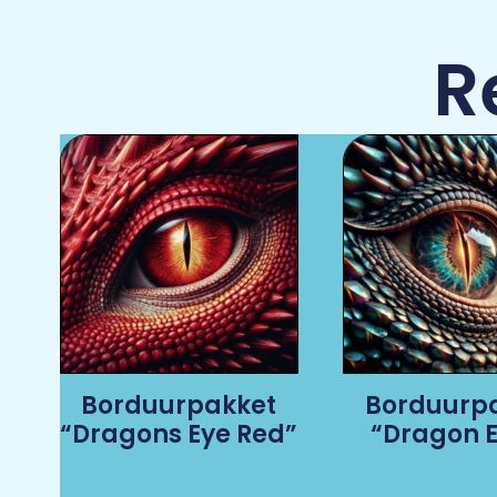
R
Borduurpakket
Borduurp
“Dragons Eye Red”
“Dragon E