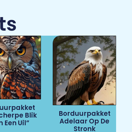
ts
uurpakket
Borduurpakket
cherpe Blik
Adelaar Op De
 Een Uil”
Stronk