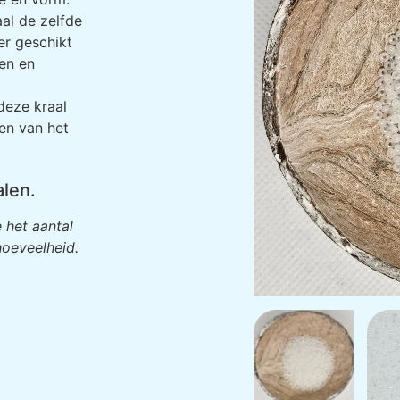
al de zelfde
er geschikt
en en
deze kraal
gen van het
alen.
 het aantal
oeveelheid.