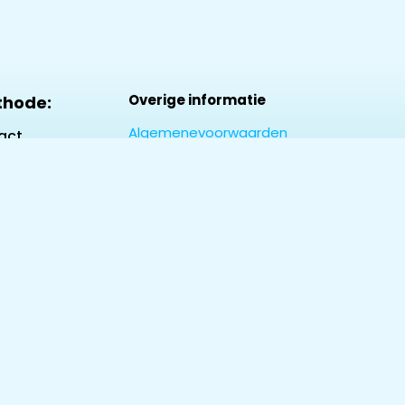
Overige informatie
thode:
Algemenevoorwaarden
act
Privacy & Policy
Contact
Over Ons
rd
y /