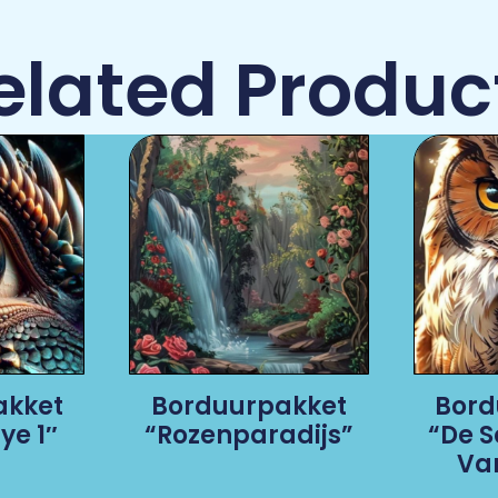
elated Produc
akket
Borduurpakket
Bord
ye 1″
“Rozenparadijs”
“De S
Van