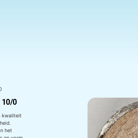
0
 10/0
 kwaliteit
heid.
n het
te en vorm.