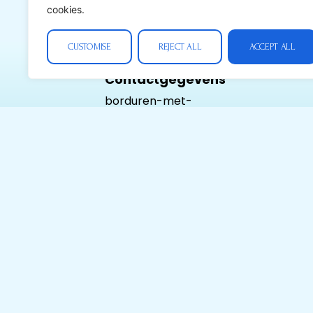
cookies.
CUSTOMISE
REJECT ALL
ACCEPT ALL
Contactgegevens
borduren-met-
kralen.nl
Ondernemers nr:
1007.647.876 BTW
nr: BE 1007.647.876
Tel:
+32(0)492823529
Contact@borduren-
met-kralen.nl
Postadres:
Gilseinde 116 2380
Ravels Belgie
Alle prijzen zijn