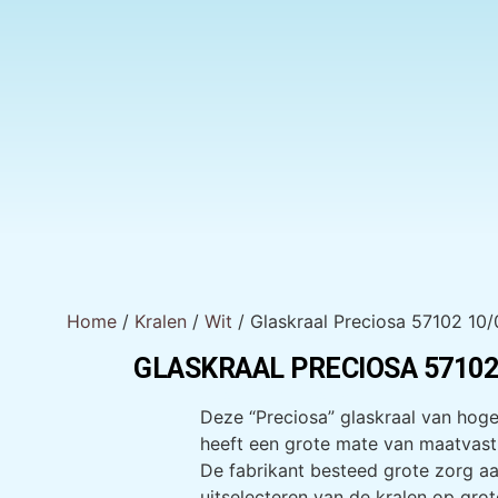
Home
/
Kralen
/
Wit
/ Glaskraal Preciosa 57102 10/
GLASKRAAL PRECIOSA 57102
GLASKRAAL PRECIOSA 57102 10/0
Deze “Preciosa” glaskraal van hoge
heeft een grote mate van maatvast
De fabrikant besteed grote zorg aa
uitselecteren van de kralen op gro