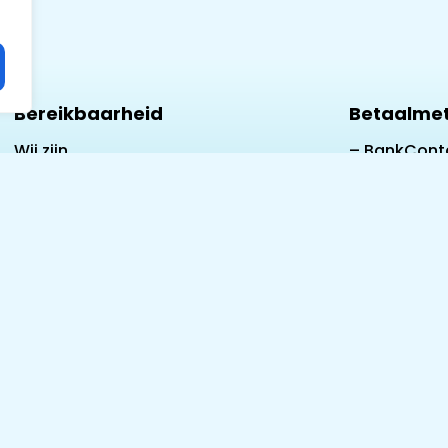
Bereikbaarheid
Betaalme
Wij zijn
– BankCont
telefonisch
– Ideal
bereikbaar:
Van Maandag
– Masterca
t/m Zondag
Van 10.00 tot
– Visa
20.00 uur
Tel:
– American
+32492823529
express
Of via
WhatsApp
– Google Pa
Apple Pay
– Klarna