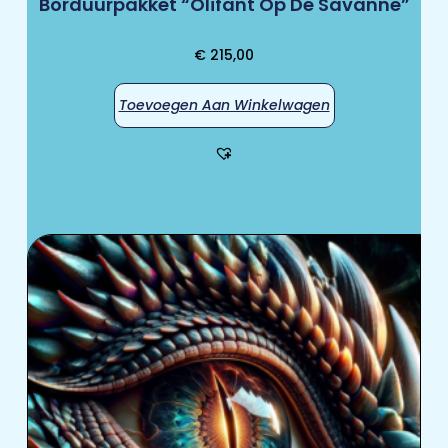
Borduurpakket “Olifant Op De Savanne”
€
215,00
Toevoegen Aan Winkelwagen