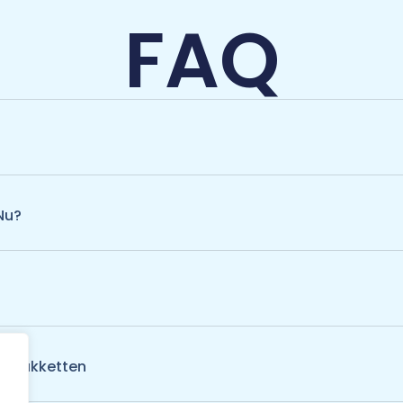
FAQ
Nu?
De Pakketten