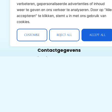
verbeteren, gepersonaliseerde advertenties of inhoud
weer te geven en ons verkeer te analyseren. Door op "Alle
accepteren" te klikken, stemt u in met ons gebruik van
cookies.
CUSTOMISE
REJECT ALL
ACCEPT ALL
Contactgegevens
borduren-met-
kralen.nl
Ondernemers nr:
1007.647.876 BTW
nr: BE 1007.647.876
Tel:
+32(0)492823529
Contact@borduren-
met-kralen.nl
Postadres: