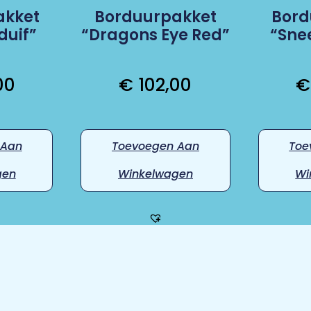
akket
Borduurpakket
Bord
duif”
“Dragons Eye Red”
“Sn
00
€
102,00
€
 Aan
Toevoegen Aan
Toe
gen
Winkelwagen
Wi