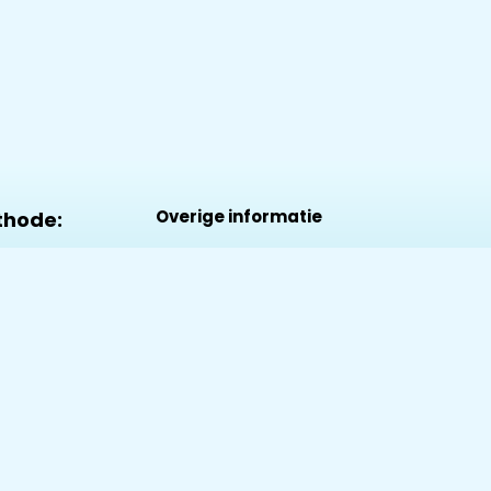
Overige informatie
thode:
Algemenevoorwaarden
act
Privacy & Policy
Contact
Over Ons
rd
y /