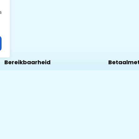
s
Bereikbaarheid
Betaalme
Wij zijn
– BankCont
telefonisch
– Ideal
bereikbaar:
Van Maandag
– Masterca
t/m Zondag
Van 10.00 tot
– Visa
20.00 uur
Tel:
– American
+32492823529
express
Of via
WhatsApp
– Google Pa