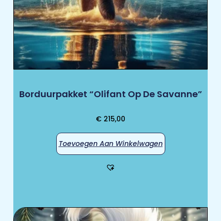
Borduurpakket “Olifant Op De Savanne”
€
215,00
Toevoegen Aan Winkelwagen