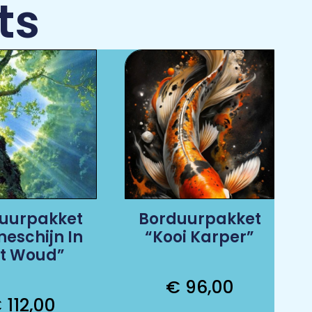
ts
uurpakket
Borduurpakket
neschijn In
“Kooi Karper”
t Woud”
€
96,00
€
112,00