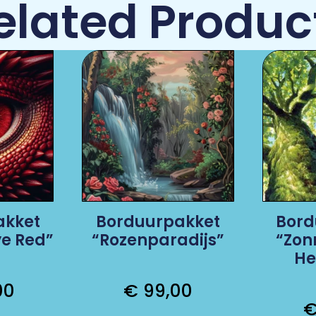
elated Produc
akket
Borduurpakket
Bord
ye Red”
“Rozenparadijs”
“Zon
He
00
€
99,00