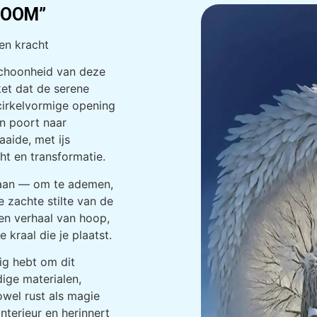
BOOM”
en kracht
 schoonheid van deze
et dat de serene
cirkelvormige opening
n poort naar
aaide, met ijs
t en transformatie.
staan — om te ademen,
 zachte stilte van de
een verhaal van hoop,
 kraal die je plaatst.
ig hebt om dit
ige materialen,
owel rust als magie
 interieur en herinnert