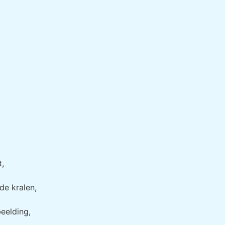
t,
de kralen,
eelding,