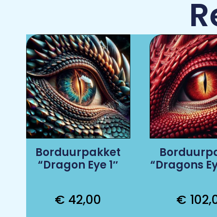
R
Borduurpakket
Borduurp
“Dragon Eye 1″
“Dragons E
€
42,00
€
102,