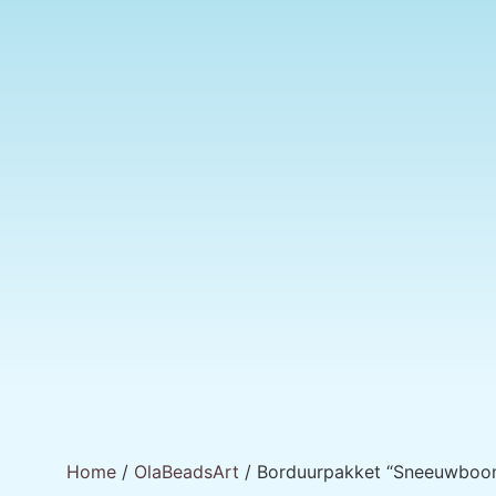
Home
/
OlaBeadsArt
/ Borduurpakket “Sneeuwboo