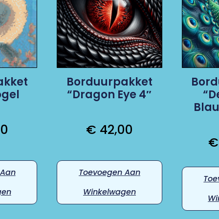
akket
Borduurpakket
Bord
ogel
“Dragon Eye 4″
“D
Bla
00
€
42,00
€
 Aan
Toevoegen Aan
Toe
gen
Winkelwagen
Wi