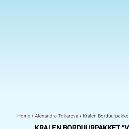
Home
/
Alexandra Tokareva
/ Kralen Borduurpakket
KRALEN BORDUURPAKKET “V