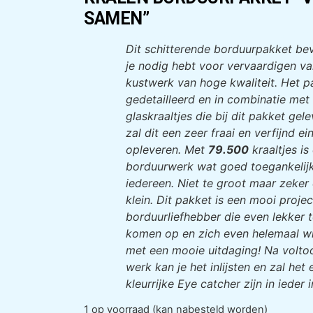
SAMEN”
KRALEN BORDUURPAKKET “VOOR ALTIJD SAMEN”
Dit schitterende borduurpakket bev
je nodig hebt voor vervaardigen v
kustwerk van hoge kwaliteit. Het p
gedetailleerd en in combinatie met
glaskraaltjes die bij dit pakket ge
zal dit een zeer fraai en verfijnd ei
opleveren. Met
79.500
kraaltjes is
borduurwerk wat goed toegankelijk
iedereen. Niet te groot maar zeker 
klein. Dit pakket is een mooi proje
borduurliefhebber die even lekker t
komen op en zich even helemaal wi
met een mooie uitdaging! Na voltoo
werk kan je het inlijsten en zal het
kleurrijke Eye catcher zijn in ieder i
1 op voorraad (kan nabesteld worden)