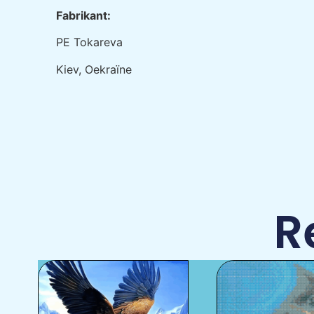
Fabrikant:
РE Tokareva
Kiev, Oekraïne
R