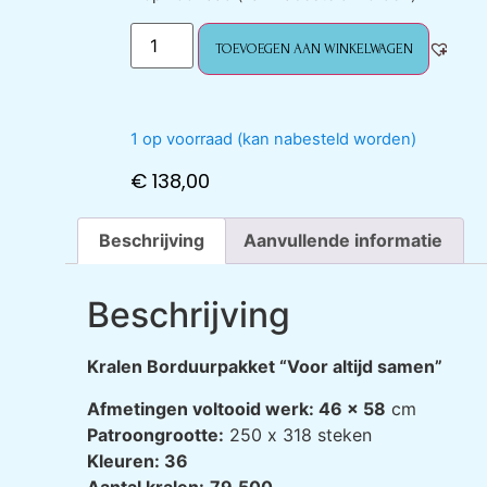
TOEVOEGEN AAN WINKELWAGEN
1 op voorraad (kan nabesteld worden)
€
138,00
Beschrijving
Aanvullende informatie
Beschrijving
Kralen Borduurpakket “Voor altijd samen”
Afmetingen voltooid werk: 46 x 58
cm
Patroongrootte:
250 х 318 steken
Kleuren: 36
Aantal kralen:
79.500