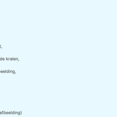
t,
de kralen,
eelding,
afbeelding)