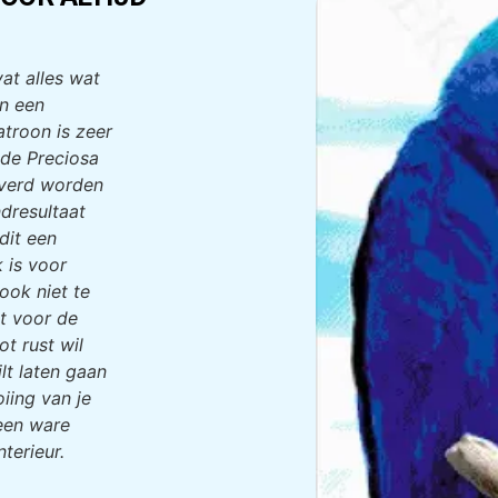
at alles wat
an een
atroon is zeer
 de Preciosa
leverd worden
ndresultaat
 dit een
 is voor
ook niet te
ct voor de
ot rust wil
lt laten gaan
iing van je
 een ware
nterieur.