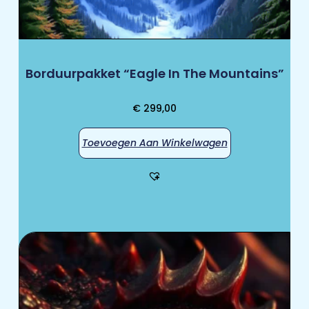
Borduurpakket “Eagle In The Mountains”
€
299,00
Toevoegen Aan Winkelwagen