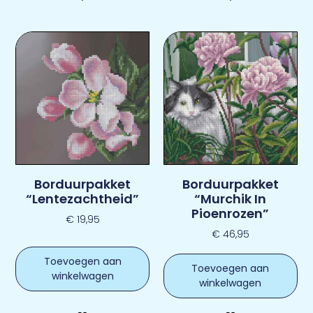
Borduurpakket
Borduurpakket
“Lentezachtheid”
“Murchik In
Pioenrozen”
€
19,95
€
46,95
Toevoegen aan
Toevoegen aan
winkelwagen
winkelwagen