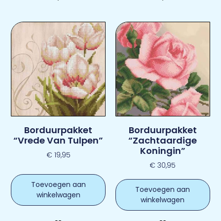
Borduurpakket
Borduurpakket
“Vrede Van Tulpen”
“Zachtaardige
Koningin”
€
19,95
€
30,95
Toevoegen aan
Toevoegen aan
winkelwagen
winkelwagen